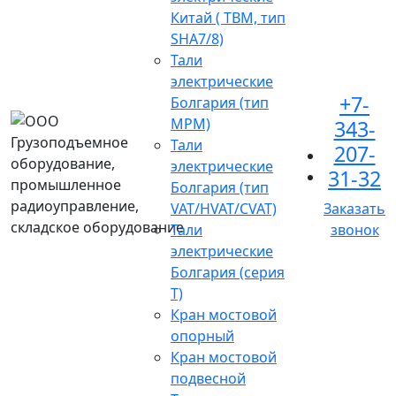
Китай ( TBM, тип
SHA7/8)
Тали
электрические
+7-
Болгария (тип
МРМ)
343-
Грузоподъемное
Тали
207-
оборудование,
электрические
31-32
промышленное
Болгария (тип
радиоуправление,
VAT/HVAT/CVAT)
Заказать
складское оборудование
Тали
звонок
электрические
Болгария (серия
Т)
Кран мостовой
опорный
Кран мостовой
подвесной