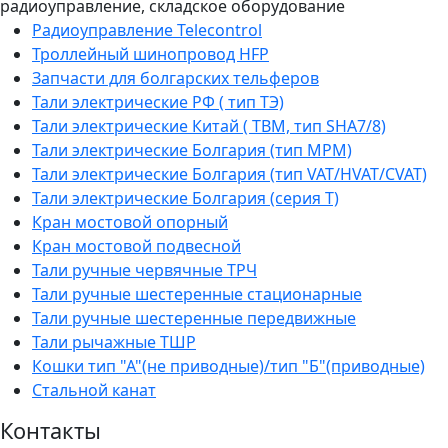
радиоуправление, складское оборудование
Радиоуправление Telecontrol
Троллейный шинопровод HFP
Запчасти для болгарских тельферов
Тали электрические РФ ( тип ТЭ)
Тали электрические Китай ( TBM, тип SHA7/8)
Тали электрические Болгария (тип МРМ)
Тали электрические Болгария (тип VAT/HVAT/CVAT)
Тали электрические Болгария (серия Т)
Кран мостовой опорный
Кран мостовой подвесной
Тали ручные червячные ТРЧ
Тали ручные шестеренные стационарные
Тали ручные шестеренные передвижные
Тали рычажные ТШР
Кошки тип "А"(не приводные)/тип "Б"(приводные)
Стальной канат
Контакты