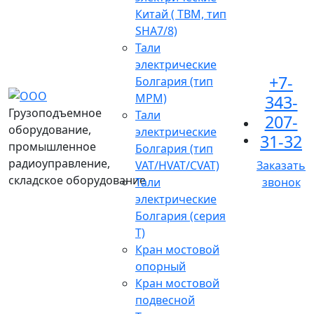
Китай ( TBM, тип
SHA7/8)
Тали
электрические
+7-
Болгария (тип
МРМ)
343-
Грузоподъемное
Тали
207-
оборудование,
электрические
31-32
промышленное
Болгария (тип
радиоуправление,
VAT/HVAT/CVAT)
Заказать
складское оборудование
Тали
звонок
электрические
Болгария (серия
Т)
Кран мостовой
опорный
Кран мостовой
подвесной