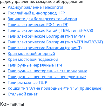
радиоуправление, складское оборудование
Радиоуправление Telecontrol
Троллейный шинопровод HFP
Запчасти для болгарских тельферов
Тали электрические РФ ( тип ТЭ)
Тали электрические Китай ( TBM, тип SHA7/8)
Тали электрические Болгария (тип МРМ)
Тали электрические Болгария (тип VAT/HVAT/CVAT)
Тали электрические Болгария (серия Т)
Кран мостовой опорный
Кран мостовой подвесной
Тали ручные червячные ТРЧ
Тали ручные шестеренные стационарные
Тали ручные шестеренные передвижные
Тали рычажные ТШР
Кошки тип "А"(не приводные)/тип "Б"(приводные)
Стальной канат
Контакты