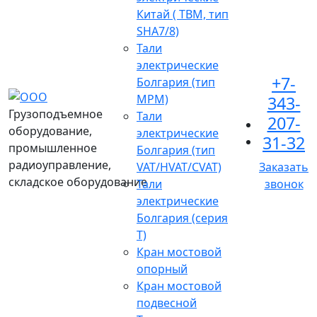
Китай ( TBM, тип
SHA7/8)
Тали
электрические
+7-
Болгария (тип
МРМ)
343-
Грузоподъемное
Тали
207-
оборудование,
электрические
31-32
промышленное
Болгария (тип
радиоуправление,
VAT/HVAT/CVAT)
Заказать
складское оборудование
Тали
звонок
электрические
Болгария (серия
Т)
Кран мостовой
опорный
Кран мостовой
подвесной