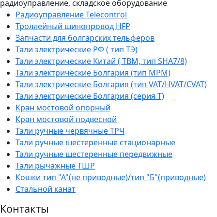
радиоуправление, складское оборудование
Радиоуправление Telecontrol
Троллейный шинопровод HFP
Запчасти для болгарских тельферов
Тали электрические РФ ( тип ТЭ)
Тали электрические Китай ( TBM, тип SHA7/8)
Тали электрические Болгария (тип МРМ)
Тали электрические Болгария (тип VAT/HVAT/CVAT)
Тали электрические Болгария (серия Т)
Кран мостовой опорный
Кран мостовой подвесной
Тали ручные червячные ТРЧ
Тали ручные шестеренные стационарные
Тали ручные шестеренные передвижные
Тали рычажные ТШР
Кошки тип "А"(не приводные)/тип "Б"(приводные)
Стальной канат
Контакты