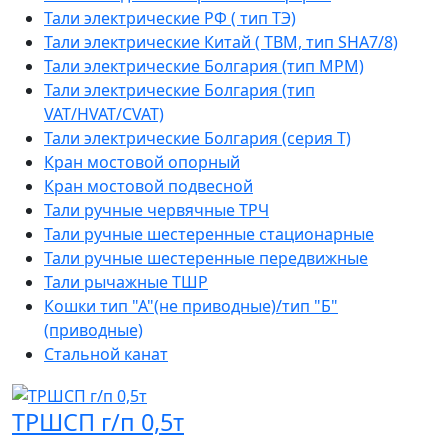
Тали электрические РФ ( тип ТЭ)
Тали электрические Китай ( TBM, тип SHA7/8)
Тали электрические Болгария (тип МРМ)
Тали электрические Болгария (тип
VAT/HVAT/CVAT)
Тали электрические Болгария (серия Т)
Кран мостовой опорный
Кран мостовой подвесной
Тали ручные червячные ТРЧ
Тали ручные шестеренные стационарные
Тали ручные шестеренные передвижные
Тали рычажные ТШР
Кошки тип "А"(не приводные)/тип "Б"
(приводные)
Стальной канат
ТРШСП г/п 0,5т