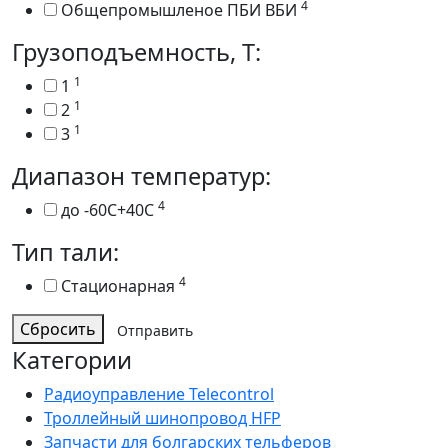
4
Общепромышленое ПБИ ВБИ
Грузоподъемность, Т:
1
1
1
2
1
3
Диапазон температур:
4
до -60С+40С
Тип тали:
4
Стационарная
Сбросить
Отправить
Категории
Радиоуправление Telecontrol
Троллейный шинопровод HFP
Запчасти для болгарских тельферов