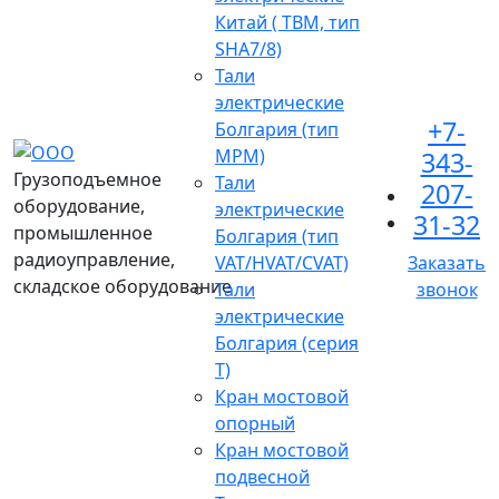
Китай ( TBM, тип
SHA7/8)
Тали
электрические
+7-
Болгария (тип
МРМ)
343-
Грузоподъемное
Тали
207-
оборудование,
электрические
31-32
промышленное
Болгария (тип
радиоуправление,
VAT/HVAT/CVAT)
Заказать
складское оборудование
Тали
звонок
электрические
Болгария (серия
Т)
Кран мостовой
опорный
Кран мостовой
подвесной