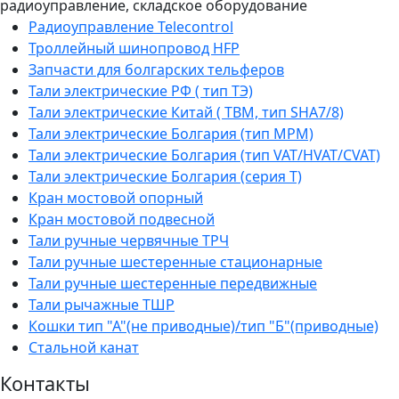
радиоуправление, складское оборудование
Радиоуправление Telecontrol
Троллейный шинопровод HFP
Запчасти для болгарских тельферов
Тали электрические РФ ( тип ТЭ)
Тали электрические Китай ( TBM, тип SHA7/8)
Тали электрические Болгария (тип МРМ)
Тали электрические Болгария (тип VAT/HVAT/CVAT)
Тали электрические Болгария (серия Т)
Кран мостовой опорный
Кран мостовой подвесной
Тали ручные червячные ТРЧ
Тали ручные шестеренные стационарные
Тали ручные шестеренные передвижные
Тали рычажные ТШР
Кошки тип "А"(не приводные)/тип "Б"(приводные)
Стальной канат
Контакты