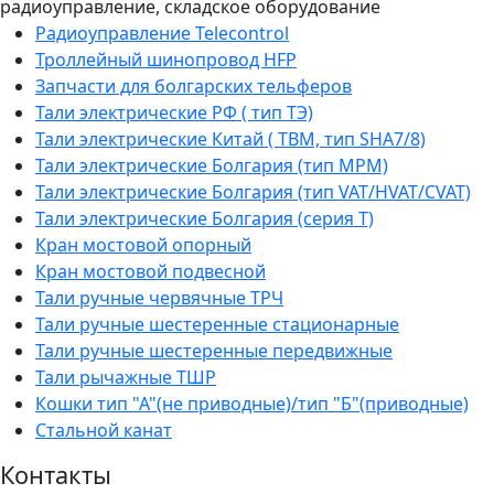
радиоуправление, складское оборудование
Радиоуправление Telecontrol
Троллейный шинопровод HFP
Запчасти для болгарских тельферов
Тали электрические РФ ( тип ТЭ)
Тали электрические Китай ( TBM, тип SHA7/8)
Тали электрические Болгария (тип МРМ)
Тали электрические Болгария (тип VAT/HVAT/CVAT)
Тали электрические Болгария (серия Т)
Кран мостовой опорный
Кран мостовой подвесной
Тали ручные червячные ТРЧ
Тали ручные шестеренные стационарные
Тали ручные шестеренные передвижные
Тали рычажные ТШР
Кошки тип "А"(не приводные)/тип "Б"(приводные)
Стальной канат
Контакты