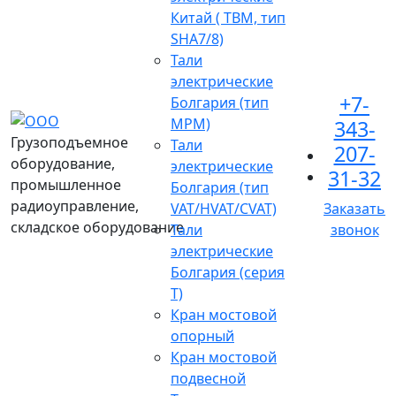
Китай ( TBM, тип
SHA7/8)
Тали
электрические
+7-
Болгария (тип
МРМ)
343-
Грузоподъемное
Тали
207-
оборудование,
электрические
31-32
промышленное
Болгария (тип
радиоуправление,
VAT/HVAT/CVAT)
Заказать
складское оборудование
Тали
звонок
электрические
Болгария (серия
Т)
Кран мостовой
опорный
Кран мостовой
подвесной