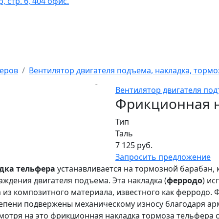
 стр. 6, 404 офис.
феров
Вентилятор двигателя подъема, накладка, тормо
Вентилятор двигателя под
Фрикционная на
Тип
Таль
7 125 руб.
Запросить предложение
дка тельфера
устанавливается на тормозной барабан, 
ждения двигателя подъема. Эта накладка (
ферродо
) и
 из композитного материала, известного как ферродо.
епени подвержены механическому износу благодаря а
мотря на это фрикционная накладка тормоза тельфера 