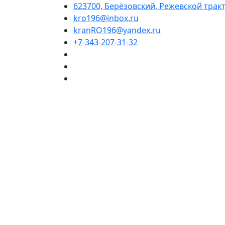
623700, Берёзовский, Режевской тракт,
kro196@inbox.ru
kranRO196@yandex.ru
+7-343-207-31-32