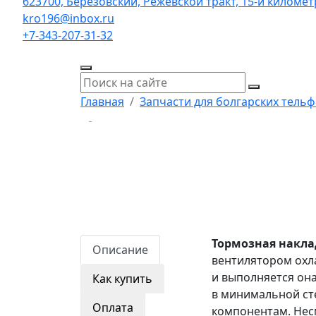
623700, Берёзовский, Режевской тракт, 15-й километр,
kro196@inbox.ru
+7-343-207-31-32
Главная
Запчасти для болгарских тель
Тормозная накла
Описание
вентилятором охла
и выполняется она
Как купить
в минимальной ст
Оплата
компонентам. Нес