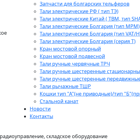
Запчасти для болгарских тельферов
Тали электрические РФ ( тип ТЭ)
Тали электрические Китай ( TBM, тип SH
Тали электрические Болгария (тип МРМ)
кое
Тали электрические Болгария (тип VAT/H
Тали электрические Болгария (серия Т)
Кран мостовой опорный
Кран мостовой подвесной
Тали ручные червячные ТРЧ
Тали ручные шестеренные стационарны
Тали ручные шестеренные передвижны
Тали рычажные ТШР
Кошки тип "А"(не приводные)/тип "Б"(п
Стальной канат
Новости
Контакты
радиоуправление, складское оборудование