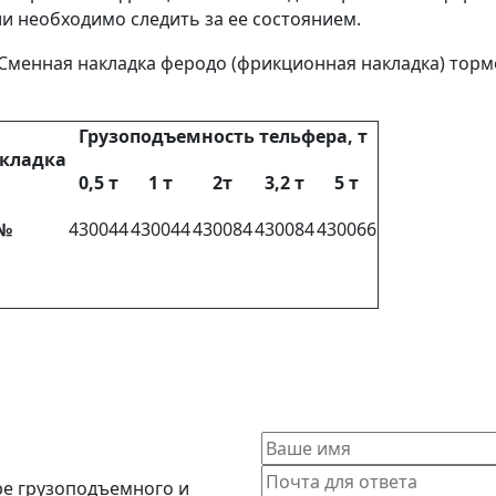
и необходимо следить за ее состоянием.
Сменная накладка феродо (фрикционная накладка) тормо
Грузоподъемность тельфера, т
кладка
0,5 т
1 т
2т
3,2 т
5 т
 №
430044
430044
430084
430084
430066
ре грузоподъемного и