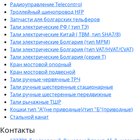
Радиоуправление Telecontrol
Троллейный шинопровод HFP
Запчасти для болгарских тельферов
Тали электрические РФ ( тип ТЭ)
Тали электрические Китай ( TBM, тип SHA7/8)
Тали электрические Болгария (тип МРМ)
Тали электрические Болгария (тип VAT/HVAT/CVAT)
Тали электрические Болгария (серия Т)
Кран мостовой опорный
Кран мостовой подвесной
Тали ручные червячные ТРЧ
Тали ручные шестеренные стационарные
Тали ручные шестеренные передвижные
Тали рычажные ТШР
Кошки тип "А"(не приводные)/тип "Б"(приводные)
Стальной канат
Контакты