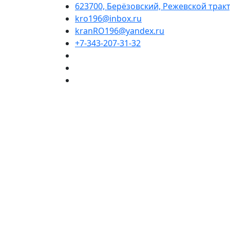
623700, Берёзовский, Режевской тракт,
kro196@inbox.ru
kranRO196@yandex.ru
+7-343-207-31-32