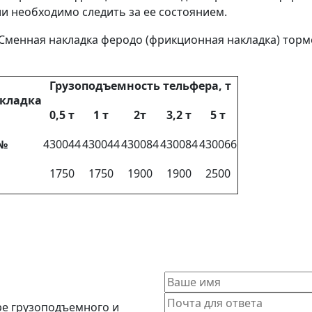
и необходимо следить за ее состоянием.
Сменная накладка феродо (фрикционная накладка) тормо
Грузоподъемность тельфера, т
кладка
0,5 т
1 т
2т
3,2 т
5 т
 №
430044
430044
430084
430084
430066
1750
1750
1900
1900
2500
ре грузоподъемного и