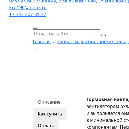
623700, Берёзовский, Режевской тракт, 15-й километр,
kro196@inbox.ru
+7-343-207-31-32
Главная
Запчасти для болгарских тель
Тормозная накла
Описание
вентилятором охла
и выполняется она
Как купить
в минимальной ст
Оплата
компонентам. Нес