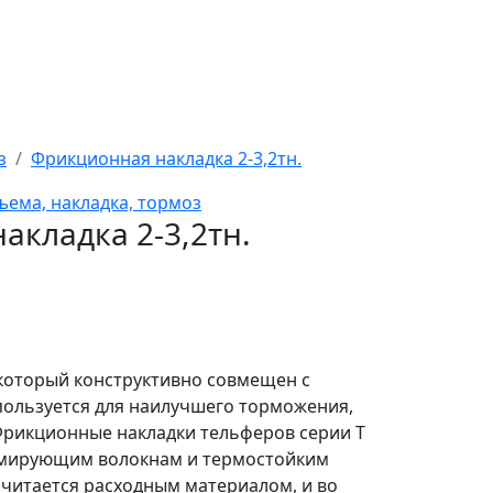
з
Фрикционная накладка 2-3,2тн.
ъема, накладка, тормоз
акладка 2-3,2тн.
который конструктивно совмещен с
спользуется для наилучшего торможения,
 Фрикционные накладки тельферов серии Т
рмирующим волокнам и термостойким
считается расходным материалом, и во