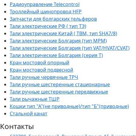
Радиоуправление Telecontrol
Троллейный шинопровод HFP
Запчасти для болгарских тельферов
Тали электрические РФ ( тип ТЭ)
Тали электрические Китай ( TBM, тип SHA7/8)
Тали электрические Болгария (тип МРМ)
Тали электрические Болгария (тип VAT/HVAT/CVAT)
Тали электрические Болгария (серия Т)
Кран мостовой опорный
Кран мостовой подвесной
Тали ручные червячные ТРЧ
Тали ручные шестеренные стационарные
Тали ручные шестеренные передвижные
Тали рычажные ТШР
Кошки тип "А"(не приводные)/тип "Б"(приводные)
Стальной канат
Контакты