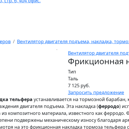
 стр. 6, 404 офис.
феров
Вентилятор двигателя подъема, накладка, тормо
Вентилятор двигателя под
Фрикционная н
Тип
Таль
7 125 руб.
Запросить предложение
дка тельфера
устанавливается на тормозной барабан, 
ждения двигателя подъема. Эта накладка (
ферродо
) и
 из композитного материала, известного как ферродо.
епени подвержены механическому износу благодаря а
мотря на это фрикционная накладка тормоза тельфера 