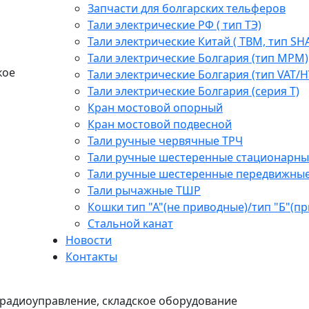
Запчасти для болгарских тельферов
Тали электрические РФ ( тип ТЭ)
Тали электрические Китай ( TBM, тип SH
Тали электрические Болгария (тип МРМ)
кое
Тали электрические Болгария (тип VAT/H
Тали электрические Болгария (серия Т)
Кран мостовой опорный
Кран мостовой подвесной
Тали ручные червячные ТРЧ
Тали ручные шестеренные стационарны
Тали ручные шестеренные передвижны
Тали рычажные ТШР
Кошки тип "А"(не приводные)/тип "Б"(п
Стальной канат
Новости
Контакты
радиоуправление, складское оборудование