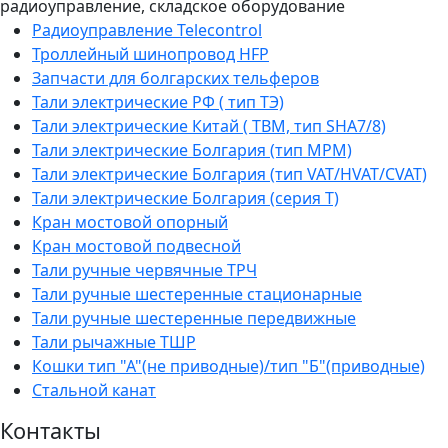
радиоуправление, складское оборудование
Радиоуправление Telecontrol
Троллейный шинопровод HFP
Запчасти для болгарских тельферов
Тали электрические РФ ( тип ТЭ)
Тали электрические Китай ( TBM, тип SHA7/8)
Тали электрические Болгария (тип МРМ)
Тали электрические Болгария (тип VAT/HVAT/CVAT)
Тали электрические Болгария (серия Т)
Кран мостовой опорный
Кран мостовой подвесной
Тали ручные червячные ТРЧ
Тали ручные шестеренные стационарные
Тали ручные шестеренные передвижные
Тали рычажные ТШР
Кошки тип "А"(не приводные)/тип "Б"(приводные)
Стальной канат
Контакты