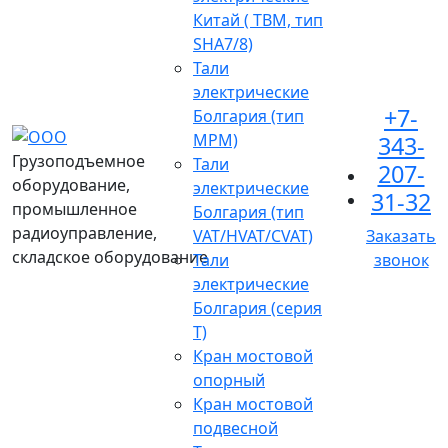
Китай ( TBM, тип
SHA7/8)
Тали
электрические
+7-
Болгария (тип
МРМ)
343-
Грузоподъемное
Тали
207-
оборудование,
электрические
31-32
промышленное
Болгария (тип
радиоуправление,
VAT/HVAT/CVAT)
Заказать
складское оборудование
Тали
звонок
электрические
Болгария (серия
Т)
Кран мостовой
опорный
Кран мостовой
подвесной