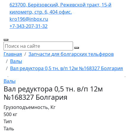
623700, Берёзовский, Режевской тракт, 15-й
километр, стр. 6, 404 офис.
kro196@inbox.ru
+7-343-207-31-32
Главная
Запчасти для болгарских тельферов
Валы
Вал редуктора 0,5 тн. в/п 12м №168327 Болгария
Валы
Вал редуктора 0,5 тн. в/п 12м
№168327 Болгария
Грузоподъемность, Кг
500 кг
Тип
Таль