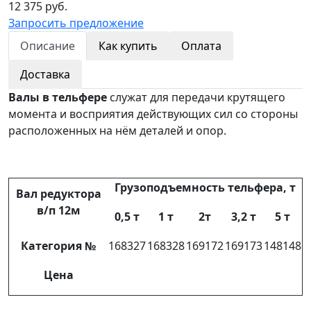
12 375 руб.
Запросить предложение
Описание
Как купить
Оплата
Доставка
Валы в тельфере
служат для передачи крутящего
момента и восприятия действующих сил со стороны
расположенных на нём деталей и опор.
Грузоподъемность тельфера, т
Вал редуктора
в/п 12м
0,5 т
1 т
2т
3,2 т
5 т
Категория №
168327
168328
169172
169173
148148
Цена