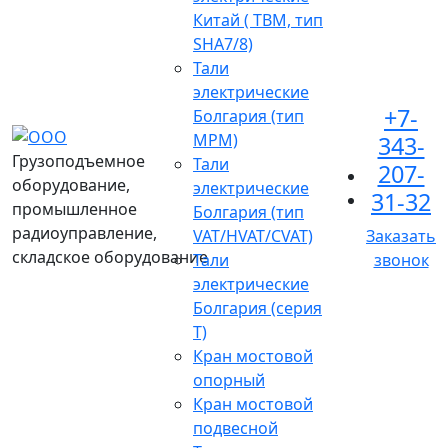
Китай ( TBM, тип
SHA7/8)
Тали
электрические
+7-
Болгария (тип
МРМ)
343-
Грузоподъемное
Тали
207-
оборудование,
электрические
31-32
промышленное
Болгария (тип
радиоуправление,
VAT/HVAT/CVAT)
Заказать
складское оборудование
Тали
звонок
электрические
Болгария (серия
Т)
Кран мостовой
опорный
Кран мостовой
подвесной