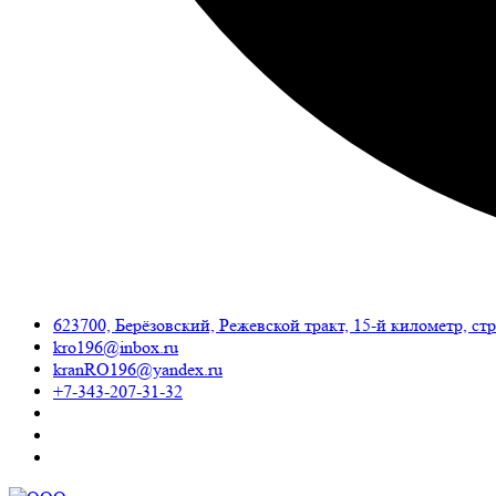
623700, Берёзовский, Режевской тракт, 15-й километр, стр.
kro196@inbox.ru
kranRO196@yandex.ru
+7-343-207-31-32