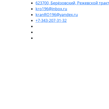
623700, Берёзовский, Режевской тракт,
kro196@inbox.ru
kranRO196@yandex.ru
+7-343-207-31-32