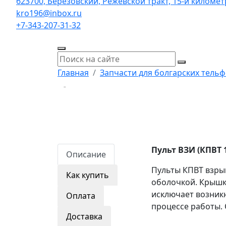
623700, Берёзовский, Режевской тракт, 15-й километр,
kro196@inbox.ru
+7-343-207-31-32
Главная
Запчасти для болгарских тель
Пульт ВЗИ (КПВТ 
Описание
Пульты КПВТ взры
Как купить
оболочкой. Крышк
исключает возникн
Оплата
процессе работы. 
Доставка