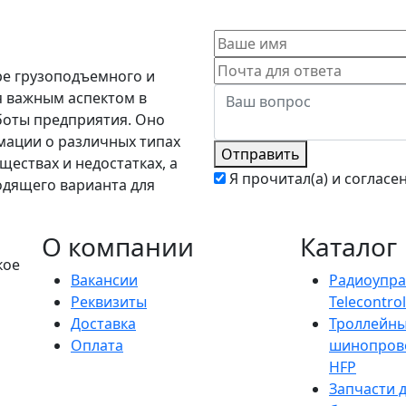
ре грузоподъемного и
 важным аспектом в
боты предприятия. Оно
мации о различных типах
Отправить
ществах и недостатках, а
Я прочитал(а) и согласе
одящего варианта для
О компании
Каталог
кое
Вакансии
Радиоупра
Реквизиты
Telecontrol
Доставка
Троллейн
Оплата
шинопров
HFP
Запчасти 