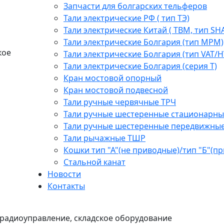
Запчасти для болгарских тельферов
Тали электрические РФ ( тип ТЭ)
Тали электрические Китай ( TBM, тип SH
Тали электрические Болгария (тип МРМ)
кое
Тали электрические Болгария (тип VAT/H
Тали электрические Болгария (серия Т)
Кран мостовой опорный
Кран мостовой подвесной
Тали ручные червячные ТРЧ
Тали ручные шестеренные стационарны
Тали ручные шестеренные передвижны
Тали рычажные ТШР
Кошки тип "А"(не приводные)/тип "Б"(п
Стальной канат
Новости
Контакты
радиоуправление, складское оборудование