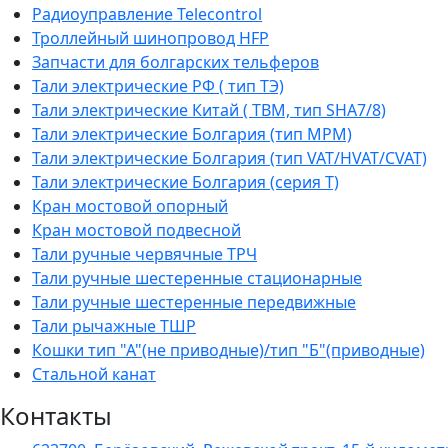
Радиоуправление Telecontrol
Троллейный шинопровод HFP
Запчасти для болгарских тельферов
Тали электрические РФ ( тип ТЭ)
Тали электрические Китай ( TBM, тип SHA7/8)
Тали электрические Болгария (тип МРМ)
Тали электрические Болгария (тип VAT/HVAT/CVAT)
Тали электрические Болгария (серия Т)
Кран мостовой опорный
Кран мостовой подвесной
Тали ручные червячные ТРЧ
Тали ручные шестеренные стационарные
Тали ручные шестеренные передвижные
Тали рычажные ТШР
Кошки тип "А"(не приводные)/тип "Б"(приводные)
Стальной канат
Контакты