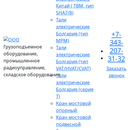
Китай ( TBM, тип
SHA7/8)
Тали
электрические
+7-
Болгария (тип
МРМ)
343-
Грузоподъемное
Тали
207-
оборудование,
электрические
31-32
промышленное
Болгария (тип
радиоуправление,
VAT/HVAT/CVAT)
Заказать
складское оборудование
Тали
звонок
электрические
Болгария (серия
Т)
Кран мостовой
опорный
Кран мостовой
подвесной