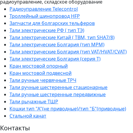
радиоуправление, складское оборудование
Радиоуправление Telecontrol
Троллейный шинопровод HFP
Запчасти для болгарских тельферов
Тали электрические РФ ( тип ТЭ)
Тали электрические Китай ( TBM, тип SHA7/8)
Тали электрические Болгария (тип МРМ)
Тали электрические Болгария (тип VAT/HVAT/CVAT)
Тали электрические Болгария (серия Т)
Кран мостовой опорный
Кран мостовой подвесной
Тали ручные червячные ТРЧ
Тали ручные шестеренные стационарные
Тали ручные шестеренные передвижные
Тали рычажные ТШР
Кошки тип "А"(не приводные)/тип "Б"(приводные)
Стальной канат
Контакты