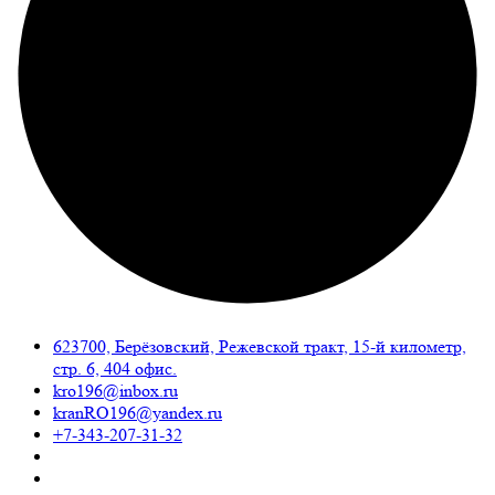
623700, Берёзовский, Режевской тракт, 15-й километр,
стр. 6, 404 офис.
kro196@inbox.ru
kranRO196@yandex.ru
+7-343-207-31-32