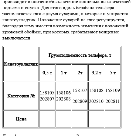
производит включение/выключение концевых выключателей
подъема и спуска. Для этого вдоль барабана тельфера
располагается тяга с двумя сухарями, в которые и упирается
канатоукладчик. Положение сухарей на тяге регулируется,
благодаря чему имеется возможность изменения положений
крюковой обоймы, при которых срабатывают концевые
выключатели.
Грузоподъемность тельфера, т
Канатоукладчик
0,5 т
1 т
2т
3,2 т
5 т
158107
158108
158109
158105
158106
Категория №
202807
202808
202809
202810
202811
Цена