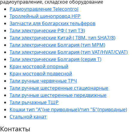
радиоуправление, складское оборудование
Радиоуправление Telecontrol
Троллейный шинопровод HFP
Запчасти для болгарских тельферов
Тали электрические РФ ( тип ТЭ)
Тали электрические Китай ( TBM, тип SHA7/8)
Тали электрические Болгария (тип МРМ)
Тали электрические Болгария (тип VAT/HVAT/CVAT)
Тали электрические Болгария (серия Т)
Кран мостовой опорный
Кран мостовой подвесной
Тали ручные червячные ТРЧ
Тали ручные шестеренные стационарные
Тали ручные шестеренные передвижные
Тали рычажные ТШР
Кошки тип "А"(не приводные)/тип "Б"(приводные)
Стальной канат
Контакты