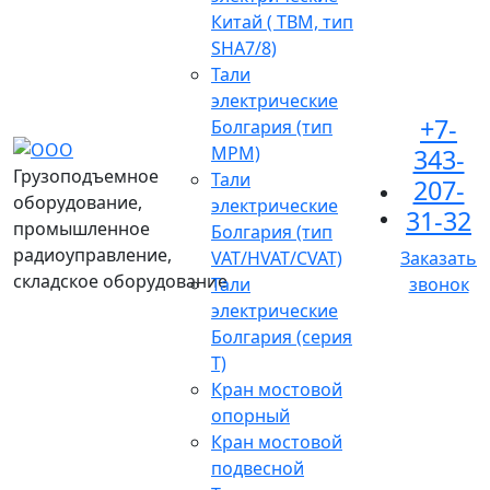
Китай ( TBM, тип
SHA7/8)
Тали
электрические
+7-
Болгария (тип
МРМ)
343-
Грузоподъемное
Тали
207-
оборудование,
электрические
31-32
промышленное
Болгария (тип
радиоуправление,
VAT/HVAT/CVAT)
Заказать
складское оборудование
Тали
звонок
электрические
Болгария (серия
Т)
Кран мостовой
опорный
Кран мостовой
подвесной