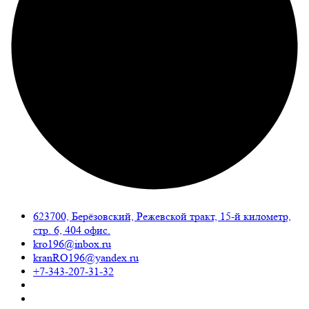
623700, Берёзовский, Режевской тракт, 15-й километр,
стр. 6, 404 офис.
kro196@inbox.ru
kranRO196@yandex.ru
+7-343-207-31-32