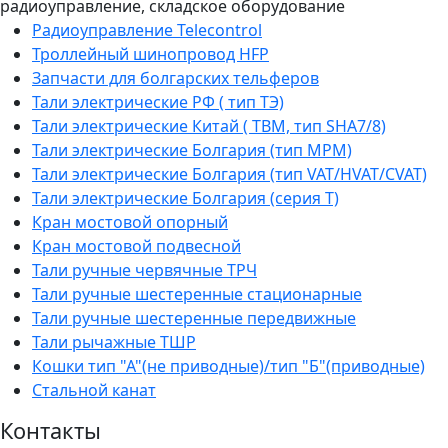
радиоуправление, складское оборудование
Радиоуправление Telecontrol
Троллейный шинопровод HFP
Запчасти для болгарских тельферов
Тали электрические РФ ( тип ТЭ)
Тали электрические Китай ( TBM, тип SHA7/8)
Тали электрические Болгария (тип МРМ)
Тали электрические Болгария (тип VAT/HVAT/CVAT)
Тали электрические Болгария (серия Т)
Кран мостовой опорный
Кран мостовой подвесной
Тали ручные червячные ТРЧ
Тали ручные шестеренные стационарные
Тали ручные шестеренные передвижные
Тали рычажные ТШР
Кошки тип "А"(не приводные)/тип "Б"(приводные)
Стальной канат
Контакты