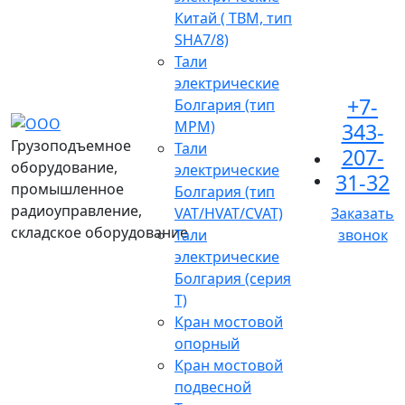
Китай ( TBM, тип
SHA7/8)
Тали
электрические
+7-
Болгария (тип
МРМ)
343-
Грузоподъемное
Тали
207-
оборудование,
электрические
31-32
промышленное
Болгария (тип
радиоуправление,
VAT/HVAT/CVAT)
Заказать
складское оборудование
Тали
звонок
электрические
Болгария (серия
Т)
Кран мостовой
опорный
Кран мостовой
подвесной