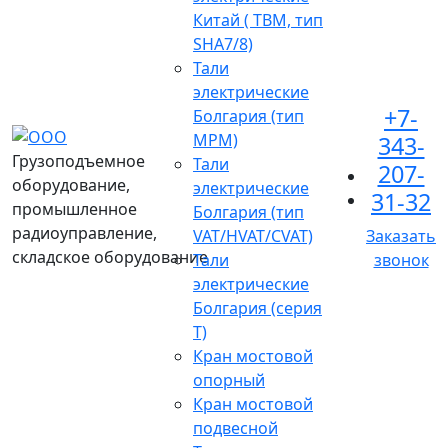
Китай ( TBM, тип
SHA7/8)
Тали
электрические
+7-
Болгария (тип
МРМ)
343-
Грузоподъемное
Тали
207-
оборудование,
электрические
31-32
промышленное
Болгария (тип
радиоуправление,
VAT/HVAT/CVAT)
Заказать
складское оборудование
Тали
звонок
электрические
Болгария (серия
Т)
Кран мостовой
опорный
Кран мостовой
подвесной