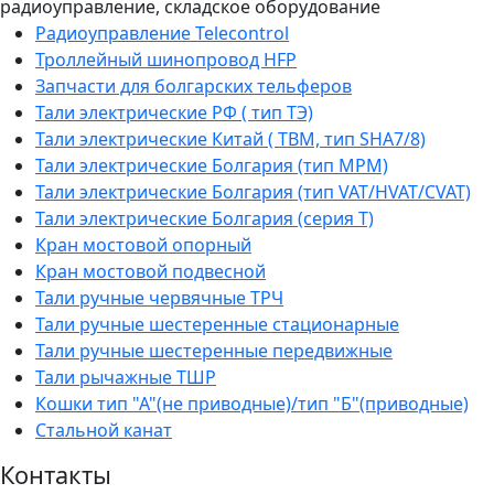
радиоуправление, складское оборудование
Радиоуправление Telecontrol
Троллейный шинопровод HFP
Запчасти для болгарских тельферов
Тали электрические РФ ( тип ТЭ)
Тали электрические Китай ( TBM, тип SHA7/8)
Тали электрические Болгария (тип МРМ)
Тали электрические Болгария (тип VAT/HVAT/CVAT)
Тали электрические Болгария (серия Т)
Кран мостовой опорный
Кран мостовой подвесной
Тали ручные червячные ТРЧ
Тали ручные шестеренные стационарные
Тали ручные шестеренные передвижные
Тали рычажные ТШР
Кошки тип "А"(не приводные)/тип "Б"(приводные)
Стальной канат
Контакты