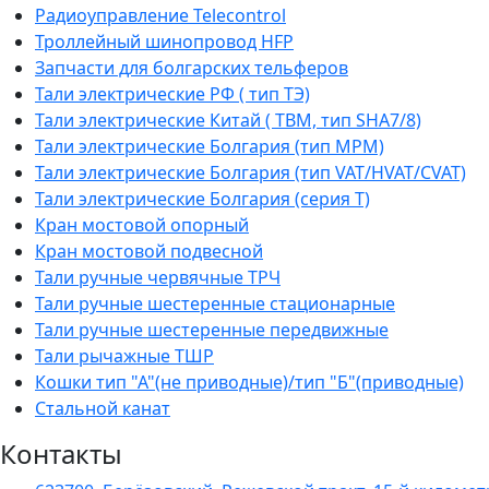
Радиоуправление Telecontrol
Троллейный шинопровод HFP
Запчасти для болгарских тельферов
Тали электрические РФ ( тип ТЭ)
Тали электрические Китай ( TBM, тип SHA7/8)
Тали электрические Болгария (тип МРМ)
Тали электрические Болгария (тип VAT/HVAT/CVAT)
Тали электрические Болгария (серия Т)
Кран мостовой опорный
Кран мостовой подвесной
Тали ручные червячные ТРЧ
Тали ручные шестеренные стационарные
Тали ручные шестеренные передвижные
Тали рычажные ТШР
Кошки тип "А"(не приводные)/тип "Б"(приводные)
Стальной канат
Контакты