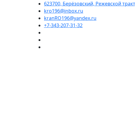
623700, Берёзовский, Режевской тракт,
kro196@inbox.ru
kranRO196@yandex.ru
+7-343-207-31-32