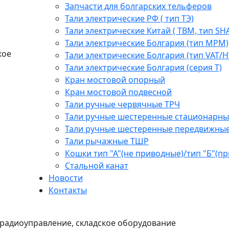
Запчасти для болгарских тельферов
Тали электрические РФ ( тип ТЭ)
Тали электрические Китай ( TBM, тип SH
Тали электрические Болгария (тип МРМ)
кое
Тали электрические Болгария (тип VAT/H
Тали электрические Болгария (серия Т)
Кран мостовой опорный
Кран мостовой подвесной
Тали ручные червячные ТРЧ
Тали ручные шестеренные стационарны
Тали ручные шестеренные передвижны
Тали рычажные ТШР
Кошки тип "А"(не приводные)/тип "Б"(п
Стальной канат
Новости
Контакты
радиоуправление, складское оборудование