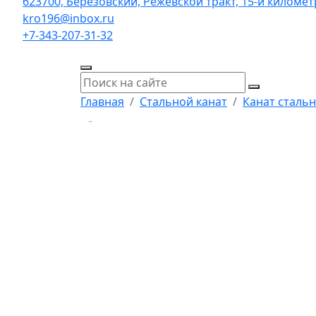
623700, Берёзовский, Режевской тракт, 15-й километр,
kro196@inbox.ru
+7-343-207-31-32
Главная
Стальной канат
Канат стальн