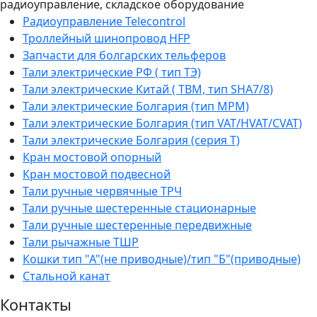
радиоуправление, складское оборудование
Радиоуправление Telecontrol
Троллейный шинопровод HFP
Запчасти для болгарских тельферов
Тали электрические РФ ( тип ТЭ)
Тали электрические Китай ( TBM, тип SHA7/8)
Тали электрические Болгария (тип МРМ)
Тали электрические Болгария (тип VAT/HVAT/CVAT)
Тали электрические Болгария (серия Т)
Кран мостовой опорный
Кран мостовой подвесной
Тали ручные червячные ТРЧ
Тали ручные шестеренные стационарные
Тали ручные шестеренные передвижные
Тали рычажные ТШР
Кошки тип "А"(не приводные)/тип "Б"(приводные)
Стальной канат
Контакты