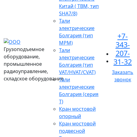
Китай ( TBM, тип
SHA7/8)
Тали
электрические
+7-
Болгария (тип
МРМ)
343-
Грузоподъемное
Тали
207-
оборудование,
электрические
31-32
промышленное
Болгария (тип
радиоуправление,
VAT/HVAT/CVAT)
Заказать
складское оборудование
Тали
звонок
электрические
Болгария (серия
Т)
Кран мостовой
опорный
Кран мостовой
подвесной