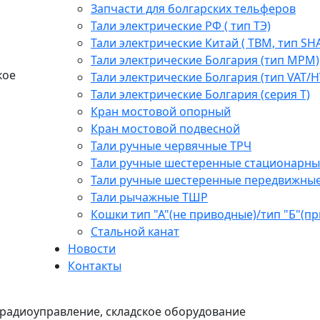
Запчасти для болгарских тельферов
Тали электрические РФ ( тип ТЭ)
Тали электрические Китай ( TBM, тип SH
Тали электрические Болгария (тип МРМ)
кое
Тали электрические Болгария (тип VAT/H
Тали электрические Болгария (серия Т)
Кран мостовой опорный
Кран мостовой подвесной
Тали ручные червячные ТРЧ
Тали ручные шестеренные стационарны
Тали ручные шестеренные передвижны
Тали рычажные ТШР
Кошки тип "А"(не приводные)/тип "Б"(п
Стальной канат
Новости
Контакты
радиоуправление, складское оборудование