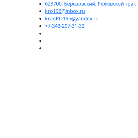
623700, Берёзовский, Режевской тракт,
kro196@inbox.ru
kranRO196@yandex.ru
+7-343-207-31-32