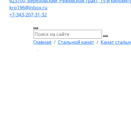
623700, Берёзовский, Режевской тракт, 15-й километр,
kro196@inbox.ru
+7-343-207-31-32
Главная
Стальной канат
Канат стальн