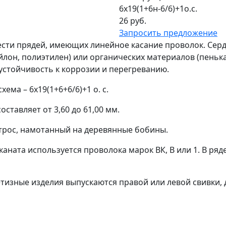
6х19(1+6н-6/6)+1о.с.
26 руб.
Запросить предложение
ести прядей, имеющих линейное касание проволок. Сер
йлон, полиэтилен) или органических материалов (пенька
стойчивость к коррозии и перегреванию.
ема – 6х19(1+6+6/6)+1 о. с.
ставляет от 3,60 до 61,00 мм.
трос, намотанный на деревянные бобины.
каната используется проволока марок ВК, В или 1. В ря
изные изделия выпускаются правой или левой свивки, 