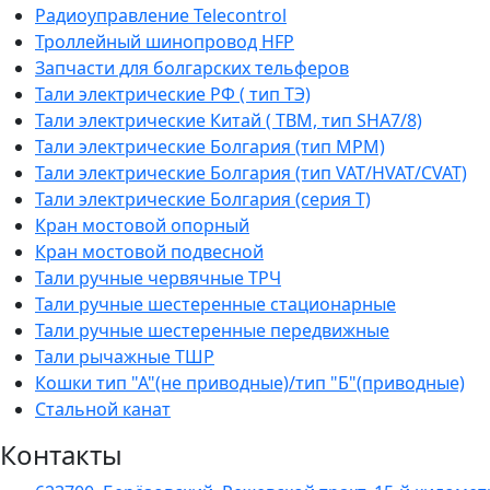
Радиоуправление Telecontrol
Троллейный шинопровод HFP
Запчасти для болгарских тельферов
Тали электрические РФ ( тип ТЭ)
Тали электрические Китай ( TBM, тип SHA7/8)
Тали электрические Болгария (тип МРМ)
Тали электрические Болгария (тип VAT/HVAT/CVAT)
Тали электрические Болгария (серия Т)
Кран мостовой опорный
Кран мостовой подвесной
Тали ручные червячные ТРЧ
Тали ручные шестеренные стационарные
Тали ручные шестеренные передвижные
Тали рычажные ТШР
Кошки тип "А"(не приводные)/тип "Б"(приводные)
Стальной канат
Контакты