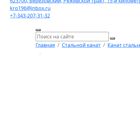
623700, Берёзовский, Режевской тракт, 15-й километр,
kro196@inbox.ru
+7-343-207-31-32
Главная
Стальной канат
Канат стальн