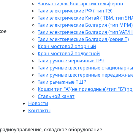
Запчасти для болгарских тельферов
Тали электрические РФ ( тип ТЭ)
Тали электрические Китай ( TBM, тип SH
Тали электрические Болгария (тип МРМ)
кое
Тали электрические Болгария (тип VAT/H
Тали электрические Болгария (серия Т)
Кран мостовой опорный
Кран мостовой подвесной
Тали ручные червячные ТРЧ
Тали ручные шестеренные стационарны
Тали ручные шестеренные передвижны
Тали рычажные ТШР
Кошки тип "А"(не приводные)/тип "Б"(п
Стальной канат
Новости
Контакты
радиоуправление, складское оборудование