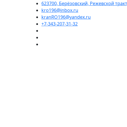
623700, Берёзовский, Режевской тракт,
kro196@inbox.ru
kranRO196@yandex.ru
+7-343-207-31-32