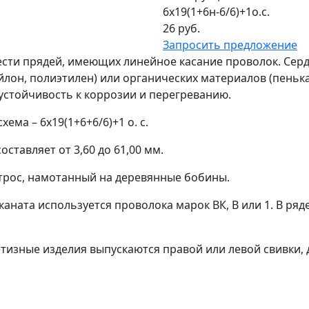
6х19(1+6н-6/6)+1о.с.
26 руб.
Запросить предложение
ести прядей, имеющих линейное касание проволок. Сер
йлон, полиэтилен) или органических материалов (пенька
стойчивость к коррозии и перегреванию.
ема – 6х19(1+6+6/6)+1 о. с.
ставляет от 3,60 до 61,00 мм.
трос, намотанный на деревянные бобины.
каната используется проволока марок ВК, В или 1. В ря
изные изделия выпускаются правой или левой свивки, 