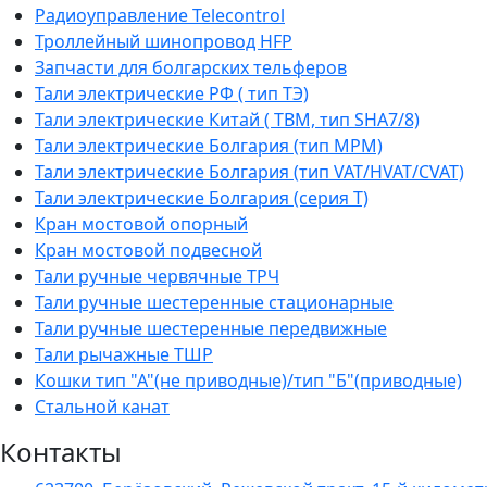
Радиоуправление Telecontrol
Троллейный шинопровод HFP
Запчасти для болгарских тельферов
Тали электрические РФ ( тип ТЭ)
Тали электрические Китай ( TBM, тип SHA7/8)
Тали электрические Болгария (тип МРМ)
Тали электрические Болгария (тип VAT/HVAT/CVAT)
Тали электрические Болгария (серия Т)
Кран мостовой опорный
Кран мостовой подвесной
Тали ручные червячные ТРЧ
Тали ручные шестеренные стационарные
Тали ручные шестеренные передвижные
Тали рычажные ТШР
Кошки тип "А"(не приводные)/тип "Б"(приводные)
Стальной канат
Контакты