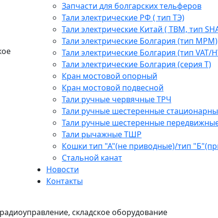
Запчасти для болгарских тельферов
Тали электрические РФ ( тип ТЭ)
Тали электрические Китай ( TBM, тип SH
Тали электрические Болгария (тип МРМ)
кое
Тали электрические Болгария (тип VAT/H
Тали электрические Болгария (серия Т)
Кран мостовой опорный
Кран мостовой подвесной
Тали ручные червячные ТРЧ
Тали ручные шестеренные стационарны
Тали ручные шестеренные передвижны
Тали рычажные ТШР
Кошки тип "А"(не приводные)/тип "Б"(п
Стальной канат
Новости
Контакты
радиоуправление, складское оборудование