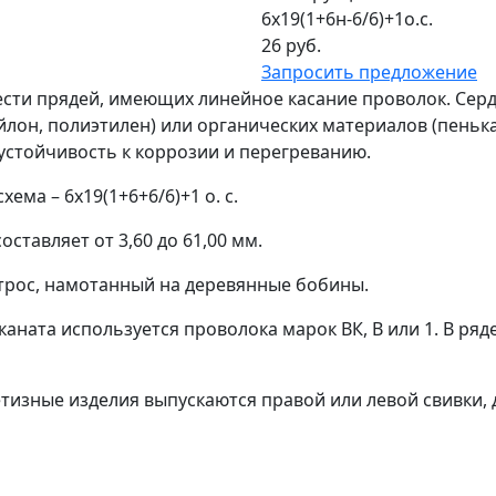
6х19(1+6н-6/6)+1о.с.
26 руб.
Запросить предложение
ести прядей, имеющих линейное касание проволок. Сер
йлон, полиэтилен) или органических материалов (пенька
стойчивость к коррозии и перегреванию.
ема – 6х19(1+6+6/6)+1 о. с.
ставляет от 3,60 до 61,00 мм.
трос, намотанный на деревянные бобины.
каната используется проволока марок ВК, В или 1. В ря
изные изделия выпускаются правой или левой свивки, 