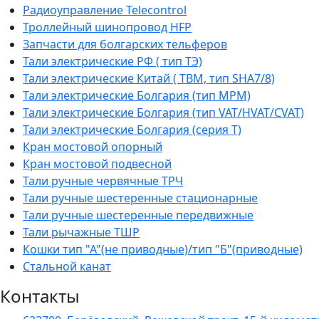
Радиоуправление Telecontrol
Троллейный шинопровод HFP
Запчасти для болгарских тельферов
Тали электрические РФ ( тип ТЭ)
Тали электрические Китай ( TBM, тип SHA7/8)
Тали электрические Болгария (тип МРМ)
Тали электрические Болгария (тип VAT/HVAT/CVAT)
Тали электрические Болгария (серия Т)
Кран мостовой опорный
Кран мостовой подвесной
Тали ручные червячные ТРЧ
Тали ручные шестеренные стационарные
Тали ручные шестеренные передвижные
Тали рычажные ТШР
Кошки тип "А"(не приводные)/тип "Б"(приводные)
Стальной канат
Контакты