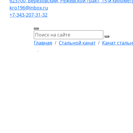
623700, Берёзовский, Режевской тракт, 15-й километр,
kro196@inbox.ru
+7-343-207-31-32
Главная
Стальной канат
Канат стальн