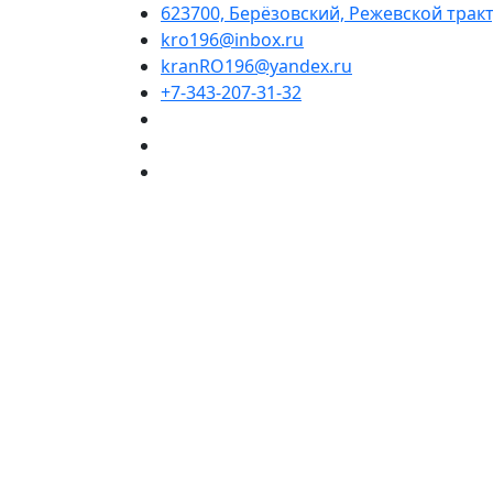
623700, Берёзовский, Режевской тракт,
kro196@inbox.ru
kranRO196@yandex.ru
+7-343-207-31-32