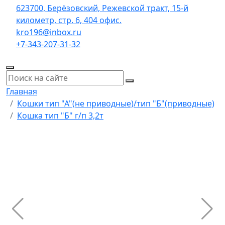
623700, Берёзовский, Режевской тракт, 15-й
километр, стр. 6, 404 офис.
kro196@inbox.ru
+7-343-207-31-32
Главная
Кошки тип "А"(не приводные)/тип "Б"(приводные)
Кошка тип "Б" г/п 3,2т