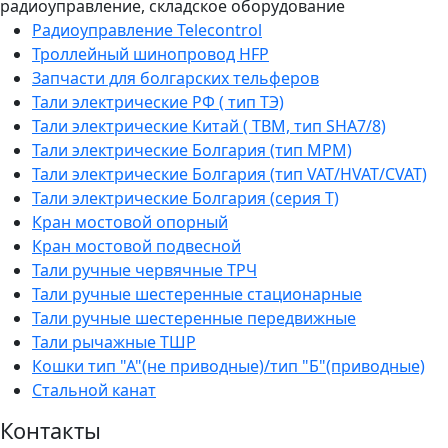
радиоуправление, складское оборудование
Радиоуправление Telecontrol
Троллейный шинопровод HFP
Запчасти для болгарских тельферов
Тали электрические РФ ( тип ТЭ)
Тали электрические Китай ( TBM, тип SHA7/8)
Тали электрические Болгария (тип МРМ)
Тали электрические Болгария (тип VAT/HVAT/CVAT)
Тали электрические Болгария (серия Т)
Кран мостовой опорный
Кран мостовой подвесной
Тали ручные червячные ТРЧ
Тали ручные шестеренные стационарные
Тали ручные шестеренные передвижные
Тали рычажные ТШР
Кошки тип "А"(не приводные)/тип "Б"(приводные)
Стальной канат
Контакты