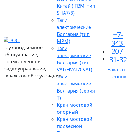
Китай ( TBM, тип
SHA7/8)
Тали
электрические
+7-
Болгария (тип
МРМ)
343-
Грузоподъемное
Тали
207-
оборудование,
электрические
31-32
промышленное
Болгария (тип
радиоуправление,
VAT/HVAT/CVAT)
Заказать
складское оборудование
Тали
звонок
электрические
Болгария (серия
Т)
Кран мостовой
опорный
Кран мостовой
подвесной